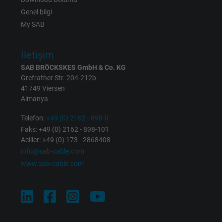
Expire
1 day
Genel bilgi
My SAB
Google cookie for website analysis. Gener
Purpose
statistical data on how the visitor uses the
İletişim
website.
SAB BRÖCKSKES GmbH & Co. KG
Grefrather Str. 204-212b
Name
_gat_UA-36516539-1, Google Analytics
41749 Viersen
Almanya
Vendor
Google LLC
Telefon:
+49 (0) 2162 - 898-0
Faks: +49 (0) 2162 - 898-101
Expire
1 minute
Aciller: +49 (0) 173 - 2868408
info@sab-cable.com
Google cookie for website analysis. Gener
www.sab-cable.com
Purpose
statistical data on how the visitor uses the
website.
Name
IDE, Google DoubleClick