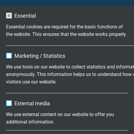
Ürünler hakkinda sorular?
Essential
Essential cookies are required for the basic functions of
the website. This ensures that the website works properly.
Son derece esnek kablolar tam
olarak isteklerinize göre
Name
cookie_optin
Marketing / Statistics
1974 senesinden bu yana Insaatiruz için
Vendor
TYPO3
aile şirketi olarak üretim deyiz
We use tools on our website to collect statistics and informa
anonymously. This information helps us to understand how 
Expire
1 year
visitors use our website.
Tarafsiz bir istek gönderebilirsiniz
Contains the selected tracking opt-in
Purpose
Name
_ga, Google Analytics
settings.
+49 (0)2162 898-0
External media
Vendor
Google LLC
Mo.-Do. 7:30–16:30 Uhr
We use external content on our website to offer you
Fr. 7:30–13:30 Uhr
additional information.
Expire
2 years