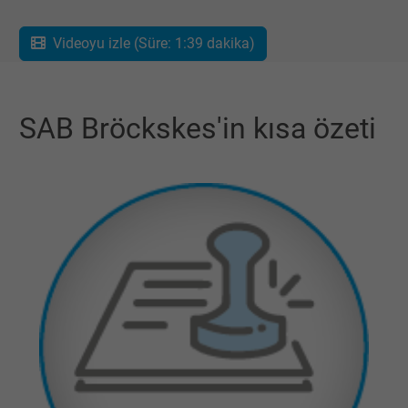
Videoyu izle (Süre: 1:39 dakika)
SAB Bröckskes'in kısa özeti