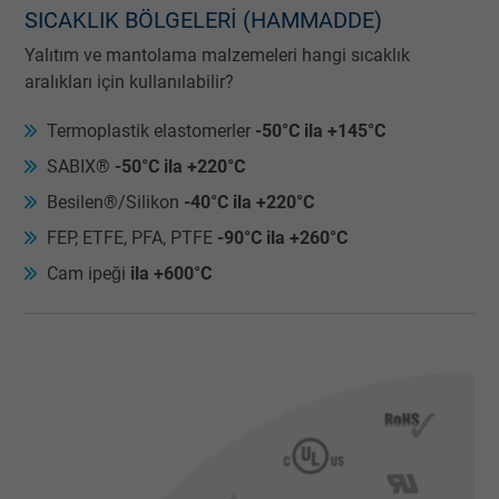
SICAKLIK BÖLGELERI (HAMMADDE)
Yalıtım ve mantolama malzemeleri hangi sıcaklık
aralıkları için kullanılabilir?
Termoplastik elastomerler
-50°C ila +145°C
SABIX®
-50°C ila +220°C
Besilen®/Silikon
-40°C ila +220°C
FEP, ETFE, PFA, PTFE
-90°C ila +260°C
Cam ipeği
ila +600°C