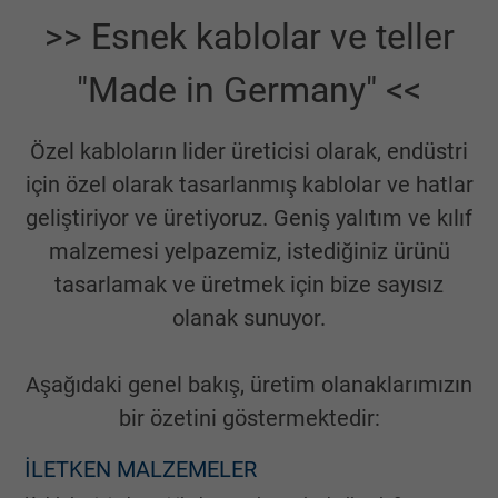
>> Esnek kablolar ve teller
Vendor
Google LLC
"Made in Germany" <<
Expire
1 year
Used by Google DoubleClick to register an
Özel kabloların lider üreticisi olarak, endüstri
report the user's actions on the website aft
için özel olarak tasarlanmış kablolar ve hatlar
viewing or clicking on one of the provider's
Purpose
geliştiriyor ve üretiyoruz. Geniş yalıtım ve kılıf
ads, with the purpose of measuring the
malzemesi yelpazemiz, istediğiniz ürünü
effectiveness of an ad and showing target
advertising to the user.
tasarlamak ve üretmek için bize sayısız
olanak sunuyor.
Name
test_cookie, Google DoubleClick
Aşağıdaki genel bakış, üretim olanaklarımızın
Vendor
Google LLC
bir özetini göstermektedir:
Expire
15 minutes
İLETKEN MALZEMELER