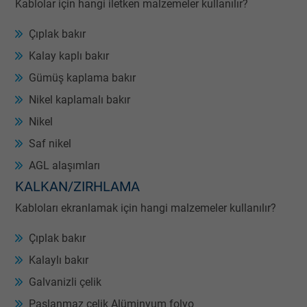
Contains a randomly generated user ID. Wi
Kablolar için hangi iletken malzemeler kullanılır?
the help of this ID, Google can recognize th
Purpose
Çıplak bakır
user on different websites across domains
and display personalized advertising.
Kalay kaplı bakır
Gümüş kaplama bakır
bkdwCNfVtWgQ67qT8AM,49021628980,
Nikel kaplamalı bakır
Name
Google Ad Conversion Tracking
Nikel
Saf nikel
Vendor
Google LLC, Google Ads
AGL alaşımları
Expire
Persistent
KALKAN/ZIRHLAMA
Purpose
This is a conversion tracking service.
Kabloları ekranlamak için hangi malzemeler kullanılır?
Çıplak bakır
Name
bkdwCNfVtWgQ67qT8AM,49021628980_expire
Kalaylı bakır
Vendor
Google Ads Conversion Tracking, Google LLC
Galvanizli çelik
Paslanmaz çelik Alüminyum folyo