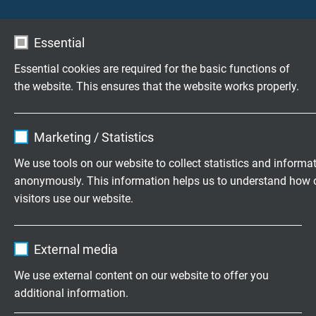
Essential
Essential cookies are required for the basic functions of
the website. This ensures that the website works properly.
Name
cookie_optin
Marketing / Statistics
Vendor
TYPO3
We use tools on our website to collect statistics and informa
anonymously. This information helps us to understand how 
Expire
1 year
visitors use our website.
Contains the selected tracking opt-in
Purpose
Name
_ga, Google Analytics
settings.
External media
Vendor
Google LLC
We use external content on our website to offer you
ÜRÜNLER
additional information.
Expire
2 years
Özel kablolar ve hatlar