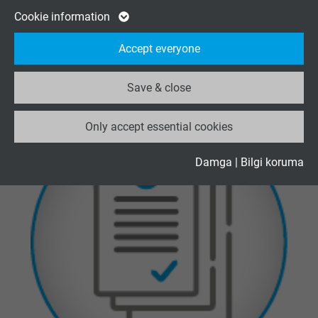
Ölçüm teknolojisi
Google cookie for website analysis. Gener
Cookie information
Kablo konfeksiyonu
Purpose
statistical data on how the visitor uses the
Accept everyone
website.
Save & close
Name
_ga_XKZTZRJBX7, Google Analytics
Only accept essential cookies
Vendor
Google LLC
Expire
2 years
Damga
|
Bilgi koruma
Google cookie for website analysis. Gener
Purpose
statistical data on how the visitor uses the
website.
Name
_gid, Google Analytics
Vendor
Google LLC