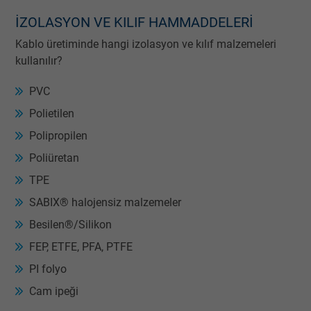
İZOLASYON VE KILIF HAMMADDELERI
Kablo üretiminde hangi izolasyon ve kılıf malzemeleri
kullanılır?
PVC
Polietilen
Polipropilen
Poliüretan
TPE
SABIX® halojensiz malzemeler
Besilen®/Silikon
FEP, ETFE, PFA, PTFE
PI folyo
Cam ipeği