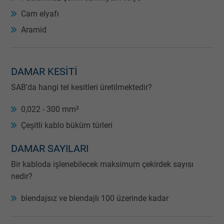
Expire
Persistent
Cam elyafı
Purpose
This is a conversion tracking service.
Aramid
Name
NID, Google Maps
DAMAR KESITI
Vendor
Google LLC
SAB'da hangi tel kesitleri üretilmektedir?
Expire
6 months
0,022 - 300 mm²
Çeşitli kablo büküm türleri
Registers a unique ID that identifies a
Purpose
returning user's device. The ID is used for
DAMAR SAYILARI
targeted advertising.
Bir kabloda işlenebilecek maksimum çekirdek sayısı
nedir?
blendajsız ve blendajlı 100 üzerinde kadar