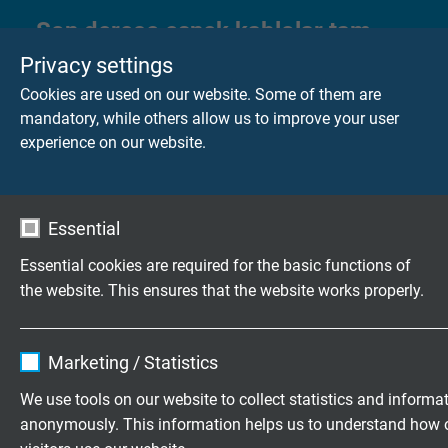
Son derece esnek kablolar tam
olarak isteklerinize göre
Privacy settings
1974 senesinden bu yana Insaatiruz için
Cookies are used on our website. Some of them are
mandatory, while others allow us to improve your user
aile şirketi olarak üretim deyiz
experience on our website.
Tarafsiz bir istek gönderebilirsiniz
Essential
+49 (0)2162 898-0
Essential cookies are required for the basic functions of
Mo.-Do. 7:30–16:30 Uhr
the website. This ensures that the website works properly.
Fr. 7:30–13:30 Uhr
Name
cookie_optin
Marketing / Statistics
Kurumsal
Vendor
TYPO3
We use tools on our website to collect statistics and informa
Hakkımızda
anonymously. This information helps us to understand how 
Expire
1 year
Iletişim