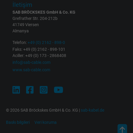
İletişim
Purpose
statistical data on how the visitor uses the
SAB BRÖCKSKES GmbH & Co. KG
website.
Grefrather Str. 204-212b
41749 Viersen
Name
_gid, Google Analytics
Almanya
Telefon:
+49 (0) 2162 - 898-0
Vendor
Google LLC
Faks: +49 (0) 2162 - 898-101
Aciller: +49 (0) 173 - 2868408
Expire
1 day
info@sab-cable.com
www.sab-cable.com
Google cookie for website analysis. Gener
Purpose
statistical data on how the visitor uses the
website.
Name
_gat_UA-36516539-1, Google Analytics
© 2026 SAB Bröckskes GmbH & Co. KG |
sab-kabel.de
Vendor
Google LLC
Baskı bilgileri
Veri koruma
Expire
1 minute