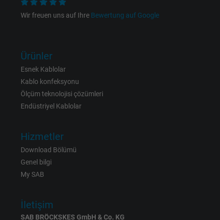
Name
test_cookie, Google DoubleClick
Wir freuen uns auf Ihre
Bewertung auf Google
Vendor
Google LLC
Expire
15 minutes
Ürünler
Esnek Kablolar
Contains a randomly generated user ID. Wi
Kablo konfeksyonu
the help of this ID, Google can recognize th
Purpose
Ölçüm teknolojisi çözümleri
user on different websites across domains
Endüstriyel Kablolar
and display personalized advertising.
Hizmetler
bkdwCNfVtWgQ67qT8AM,49021628980,
Name
Download Bölümü
Google Ad Conversion Tracking
Genel bilgi
Vendor
Google LLC, Google Ads
My SAB
Expire
Persistent
İletişim
SAB BRÖCKSKES GmbH & Co. KG