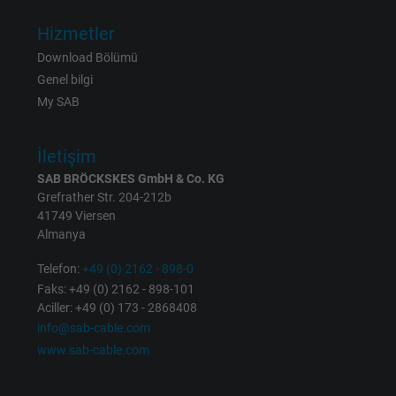
Vendor
Google LLC
Hizmetler
Download Bölümü
Expire
1 minute
Genel bilgi
My SAB
Google cookie for website analysis. Gener
Purpose
statistical data on how the visitor uses the
İletişim
website.
SAB BRÖCKSKES GmbH & Co. KG
Grefrather Str. 204-212b
Name
IDE, Google DoubleClick
41749 Viersen
Almanya
Vendor
Google LLC
Telefon:
+49 (0) 2162 - 898-0
Faks: +49 (0) 2162 - 898-101
Expire
1 year
Aciller: +49 (0) 173 - 2868408
info@sab-cable.com
Used by Google DoubleClick to register an
www.sab-cable.com
report the user's actions on the website aft
viewing or clicking on one of the provider's
Purpose