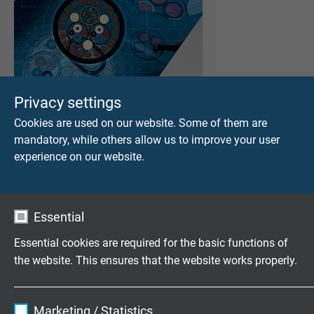
Privacy settings
Cookies are used on our website. Some of them are
mandatory, while others allow us to improve your user
KATALOG INDIR (PDF)
experience on our website.
Özel Kablolar - Yapı örnekleri
Essential
Asansör kumanda kablosu
Sarılabilinir kablolar
Essential cookies are required for the basic functions of
Liman vinçleri için Kablo
the website. This ensures that the website works properly.
Yüksek mekanik zorlamalar için Kablolar
Özel kablo başvuru formu
Name
cookie_optin
Konnektörlü kablolar
Marketing / Statistics