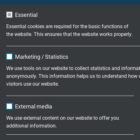
Essential
Essential cookies are required for the basic functions of
Veri korumasi
*
the website. This ensures that the website works properly.
Ich stimme zu, dass meine Angaben
aus dem Kontaktformular zur
Name
cookie_optin
Beantwortung meiner Anfrage erhoben
Marketing / Statistics
und verarbeitet werden. Hinweis: Sie
Vendor
TYPO3
We use tools on our website to collect statistics and informa
können Ihre Einwilligung jederzeit für
anonymously. This information helps us to understand how 
die Zukunft per E-Mail an info@sab-
Expire
1 year
visitors use our website.
cable.com widerrufen.
Contains the selected tracking opt-in
Purpose
Name
_ga, Google Analytics
Kişisel venler hakkinda detayli bilgilen
veri
settings.
External media
korumasinda
.
Vendor
Google LLC
We use external content on our website to offer you
additional information.
Expire
2 years