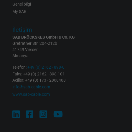
Genel bilgi
Vendor
Google LLC
My SAB
Expire
1 year
İletişim
Used by Google DoubleClick to register an
SAB BRÖCKSKES GmbH & Co. KG
report the user's actions on the website aft
Grefrather Str. 204-212b
viewing or clicking on one of the provider's
41749 Viersen
Purpose
ads, with the purpose of measuring the
Almanya
effectiveness of an ad and showing target
Telefon:
+49 (0) 2162 - 898-0
advertising to the user.
Faks: +49 (0) 2162 - 898-101
Aciller: +49 (0) 173 - 2868408
info@sab-cable.com
Name
test_cookie, Google DoubleClick
www.sab-cable.com
Vendor
Google LLC
Expire
15 minutes
Contains a randomly generated user ID. Wi