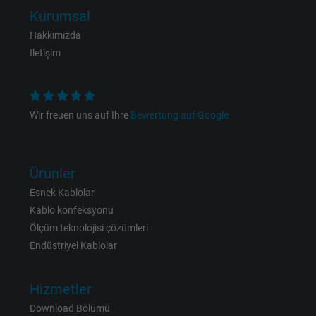
Expire
1 day
Kurumsal
Hakkımızda
Google cookie for website analysis. Gener
Iletişim
Purpose
statistical data on how the visitor uses the
website.
Wir freuen uns auf Ihre
Bewertung auf Google
Name
_gat_UA-36516539-1, Google Analytics
Vendor
Google LLC
Ürünler
Expire
1 minute
Esnek Kablolar
Kablo konfeksyonu
Google cookie for website analysis. Gener
Ölçüm teknolojisi çözümleri
Purpose
statistical data on how the visitor uses the
Endüstriyel Kablolar
website.
Hizmetler
Name
IDE, Google DoubleClick
Download Bölümü