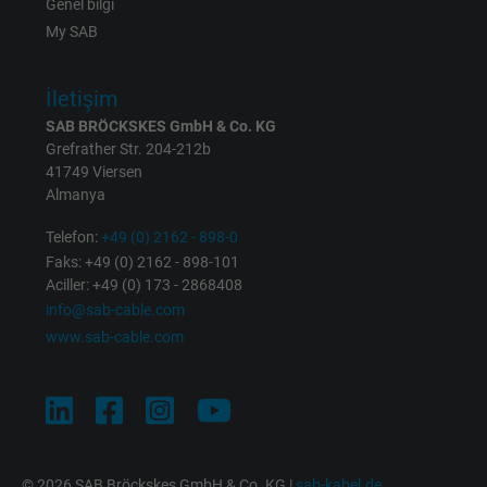
Genel bilgi
Vendor
Google LLC
My SAB
Expire
1 year
İletişim
Used by Google DoubleClick to register an
SAB BRÖCKSKES GmbH & Co. KG
report the user's actions on the website aft
Grefrather Str. 204-212b
viewing or clicking on one of the provider's
41749 Viersen
Purpose
Almanya
ads, with the purpose of measuring the
effectiveness of an ad and showing target
Telefon:
+49 (0) 2162 - 898-0
advertising to the user.
Faks: +49 (0) 2162 - 898-101
Aciller: +49 (0) 173 - 2868408
info@sab-cable.com
Name
test_cookie, Google DoubleClick
www.sab-cable.com
Vendor
Google LLC
Expire
15 minutes
Contains a randomly generated user ID. Wi
© 2026 SAB Bröckskes GmbH & Co. KG |
sab-kabel.de