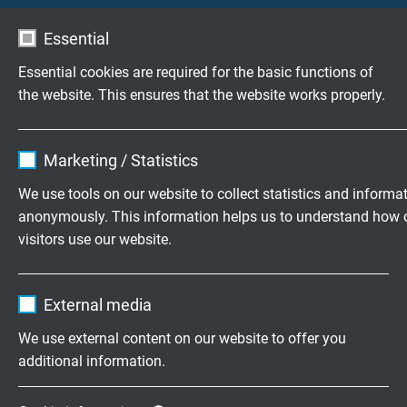
Essential
KATALOG INDIR (PDF)
Essential cookies are required for the basic functions of
the website. This ensures that the website works properly.
Ürün kategorisi - Halojensiz Kablolar
Halojensiz kumanda kontrol kabloları
Name
cookie_optin
Marketing / Statistics
UL ve CSA sertifikalı halojensiz kumanda kontrol
Vendor
TYPO3
kablosu
We use tools on our website to collect statistics and informa
Halojensiz motor bağlantı kabloları 0,6/1 kV
anonymously. This information helps us to understand how 
Expire
1 year
Halojensiz veri iletim kablolari
visitors use our website.
EN 45545-2´ye uyumlu halojensiz kablolar özellikle
Contains the selected tracking opt-in
rayda işleyen araçlar için
Purpose
Name
_ga, Google Analytics
settings.
Halojensiz BL-Line® – Gemi ve Yat kabloları
External media
Halojensiz SABIX® Ultra Kabloları - esneklik ve yangın
Vendor
Google LLC
korumasında en üst düzey
We use external content on our website to offer you
additional information.
Expire
2 years