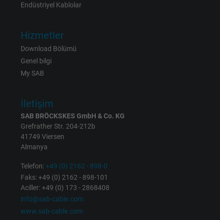
Endüstriyel Kablolar
Vendor
Google LLC
Hizmetler
Expire
1 day
Download Bölümü
Google cookie for website analysis. Gener
Genel bilgi
Purpose
statistical data on how the visitor uses the
My SAB
website.
İletişim
Name
_gat_UA-36516539-1, Google Analytics
SAB BRÖCKSKES GmbH & Co. KG
Grefrather Str. 204-212b
Vendor
Google LLC
41749 Viersen
Almanya
Expire
1 minute
Telefon:
+49 (0) 2162 - 898-0
Faks: +49 (0) 2162 - 898-101
Google cookie for website analysis. Gener
Aciller: +49 (0) 173 - 2868408
Purpose
statistical data on how the visitor uses the
info@sab-cable.com
website.
www.sab-cable.com