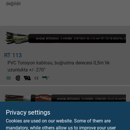
değildir
RT 113
PVC Torsiyon kablosu, buğrulma derecesi 0,5m´lik
uzunlukta +/- 270°
Privacy settings
RT 113 D
Cookies are used on our website. Some of them are
PVC Torsiyon kablosu, bakır ekranlı, buğrulma derecesi
mandatory, while others allow us to improve your user