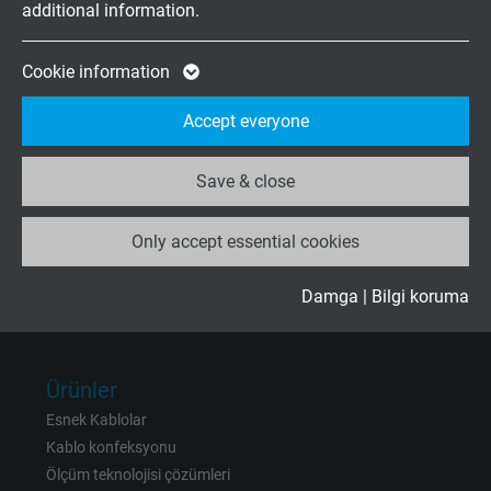
additional information.
Expire
2 years
Mo.-Do. 7:30–16:30 Uhr
Fr. 7:30–13:30 Uhr
Google cookie for website analysis. Gener
Cookie information
Purpose
statistical data on how the visitor uses the
Accept everyone
website.
Kurumsal
Hakkımızda
Save & close
Name
_ga_XKZTZRJBX7, Google Analytics
Iletişim
Only accept essential cookies
Vendor
Google LLC
Expire
2 years
Damga
|
Bilgi koruma
Wir freuen uns auf Ihre
Bewertung auf Google
Google cookie for website analysis. Gener
Purpose
statistical data on how the visitor uses the
Ürünler
website.
Esnek Kablolar
Kablo konfeksyonu
Name
_gid, Google Analytics
Ölçüm teknolojisi çözümleri