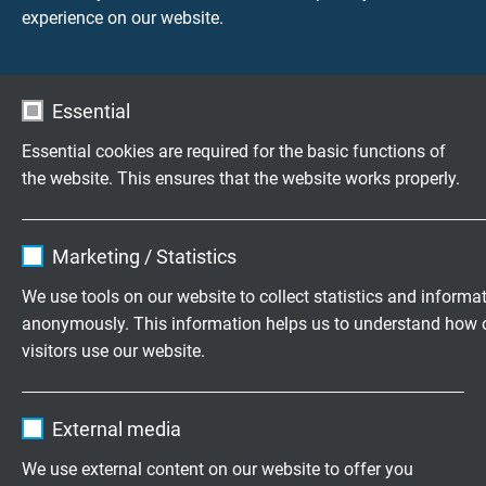
0,5m´lik uzunlukta +/- 270°
experience on our website.
Essential
Ürünler hakkinda sorular?
Essential cookies are required for the basic functions of
the website. This ensures that the website works properly.
Name
cookie_optin
Son derece esnek kablolar tam
Marketing / Statistics
olarak isteklerinize göre
Vendor
TYPO3
We use tools on our website to collect statistics and informa
1974 senesinden bu yana Insaatiruz için
anonymously. This information helps us to understand how 
Expire
1 year
aile şirketi olarak üretim deyiz
visitors use our website.
Contains the selected tracking opt-in
Purpose
Name
_ga, Google Analytics
settings.
Tarafsiz bir istek gönderebilirsiniz
External media
Vendor
Google LLC
We use external content on our website to offer you
+49 (0)2162 898-0