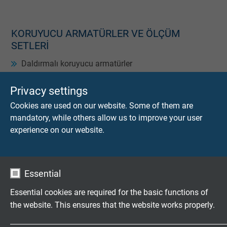
KORUYUCU ARMATÜRLER VE ÖLÇÜM
SETLERI
Daldırmalı koruyucu armatürler
Vidalamalı koruyucu armatürler
Privacy settings
Kaynaklı koruyucu armatürler, v.s
Cookies are used on our website. Some of them are
mandatory, while others allow us to improve your user
experience on our website.
TEST ARAÇLARINDA SICAKLIK ÖLÇÜMÜ
Essential
8'li soket bağlantısı
Essential cookies are required for the basic functions of
Kontrol çubuğu termik elemanları
the website. This ensures that the website works properly.
Soğutma suyu hortumu termik elemanları, v.s