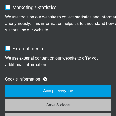
Name
cookie_optin
Marketing / Statistics
Vendor
TYPO3
SENTETIK MALZEME ENDÜSTRISINDE/
We use tools on our website to collect statistics and informa
SICAK KANAL TEKNIĞINDE SICAKLIK
anonymously. This information helps us to understand how 
Expire
1 year
ÖLÇÜMÜ
visitors use our website.
Contains the selected tracking opt-in
Sıcak kanallı termik eleman kılıfı
Purpose
Name
_ga, Google Analytics
settings.
Geçmeli termik elemanlar
External media
Erime sıcaklığı algılaması için termik elemanlar, v.s.
Vendor
Google LLC
We use external content on our website to offer you
additional information.
Expire
2 years
Google cookie for website analysis. Gener
Cookie information
Purpose
statistical data on how the visitor uses the
PASLANMAZ ÇELIK KOVANLI SEZICI
Accept everyone
website.
Termik eleman olarak temin edilebilir
Save & close
Direnç termometresi olarak temin edilebilir
Name
_ga_XKZTZRJBX7, Google Analytics