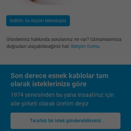
viewing or clicking on one of the provider's
Purpose
ads, with the purpose of measuring the
effectiveness of an ad and showing target
İndirin: Isı ölçüm teknolojisi
advertising to the user.
Ürünlerimiz hakkında sorularınız mı var? Uzmanlarımıza
Name
test_cookie, Google DoubleClick
doğrudan ulaşabileceğiniz hat:
İletişim formu
Vendor
Google LLC
Expire
15 minutes
Son derece esnek kablolar tam
olarak isteklerinize göre
Contains a randomly generated user ID. Wi
the help of this ID, Google can recognize th
1974 senesinden bu yana Insaatiruz için
Purpose
user on different websites across domains
aile şirketi olarak üretim deyiz
and display personalized advertising.
Tarafsiz bir istek gönderebilirsiniz
bkdwCNfVtWgQ67qT8AM,49021628980,
Name
Google Ad Conversion Tracking