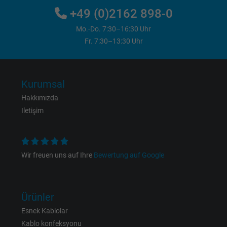
+49 (0)2162 898-0
Vendor
Google LLC, Google Ads
Mo.-Do. 7:30–16:30 Uhr
Fr. 7:30–13:30 Uhr
Expire
Persistent
Purpose
This is a conversion tracking service.
Kurumsal
Hakkımızda
Name
bkdwCNfVtWgQ67qT8AM,49021628980_expire
Iletişim
Vendor
Google Ads Conversion Tracking, Google LLC
Expire
Persistent
Wir freuen uns auf Ihre
Bewertung auf Google
Purpose
This is a conversion tracking service.
Ürünler
Name
NID, Google Maps
Esnek Kablolar
Kablo konfeksyonu
Vendor
Google LLC