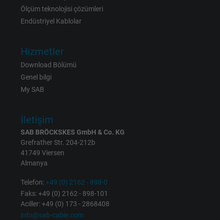
Ölçüm teknolojisi çözümleri
Expire
6 months
Endüstriyel Kablolar
Registers a unique ID that identifies a
Hizmetler
Purpose
returning user's device. The ID is used for
Download Bölümü
targeted advertising.
Genel bilgi
My SAB
İletişim
SAB BRÖCKSKES GmbH & Co. KG
Grefrather Str. 204-212b
41749 Viersen
Almanya
Telefon:
+49 (0) 2162 - 898-0
Faks: +49 (0) 2162 - 898-101
Aciller: +49 (0) 173 - 2868408
info@sab-cable.com