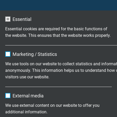
Label“ olarak işaretleniyor.
Müşteri isteğe göre harnesleme
Essential
SAB böylece müşterilerimizin özel taleblerine UL Wiring
Essential cookies are required for the basic functions of
Harness ZPFW2 ve ZPFW8´e göre kablo ve harnesli kablo
the website. This ensures that the website works properly.
grubu üretimine olumlu cevap verebiliyor, ayrıca servis
olarak geniş kapsamlı danışmanlık sunuyor.
Name
cookie_optin
Marketing / Statistics
Vendor
TYPO3
We use tools on our website to collect statistics and informa
anonymously. This information helps us to understand how 
Expire
1 year
visitors use our website.
Contains the selected tracking opt-in
Purpose
Name
_ga, Google Analytics
settings.
External media
Vendor
Google LLC
We use external content on our website to offer you
additional information.
Expire
2 years