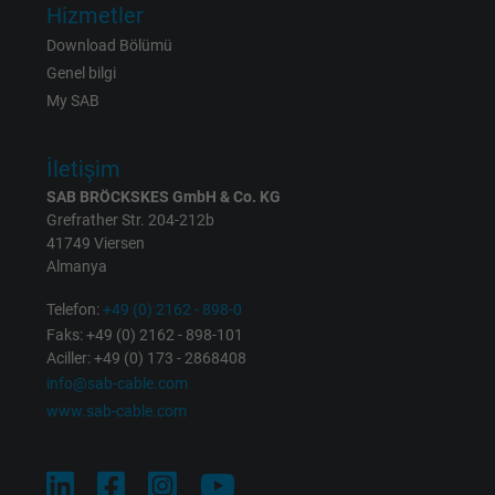
Name
IDE, Google DoubleClick
Hizmetler
Download Bölümü
Vendor
Google LLC
Genel bilgi
My SAB
Expire
1 year
Used by Google DoubleClick to register an
İletişim
report the user's actions on the website aft
SAB BRÖCKSKES GmbH & Co. KG
viewing or clicking on one of the provider's
Grefrather Str. 204-212b
Purpose
ads, with the purpose of measuring the
41749 Viersen
effectiveness of an ad and showing target
Almanya
advertising to the user.
Telefon:
+49 (0) 2162 - 898-0
Faks: +49 (0) 2162 - 898-101
Aciller: +49 (0) 173 - 2868408
Name
test_cookie, Google DoubleClick
info@sab-cable.com
Vendor
Google LLC
www.sab-cable.com
Expire
15 minutes