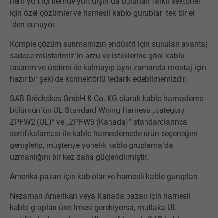
hem yurt içi hemde yurt dışın´da bulunan farklı sektörler
için özel çözümler ve harnesli kablo gurubları tek bir el
´den sunuyor.
Komple çözüm sunmamızın endüstri için sunulan avantaj
sadece müşterimiz´in arzu ve isteklerine göre kablo
tasarım ve üretimi ile kalmayıp aynı zamanda montaj için
hazır bir şekilde konnektörlü tedarik edebilmemizdir.
SAB Bröckskes GmbH & Co. KG olarak kablo harnesleme
bölümün´ün UL Standard Wiring Harness „category
ZPFW2 (UL)“ ve „ZPFW8 (Kanada)“ standardlarınca
sertifikalaması ile kablo harneslemede ürün seçeneğini
genişletip, müşteriye yönelik kablo gruplama´da
uzmanlığını bir kez daha güçlendirmiştir.
Amerika pazarı için kablolar ve harnesli kablo gurupları
Nezaman Amerikan veya Kanada pazarı için harnesli
kablo grupları üretilmesi gerekiyorsa, mutlaka UL