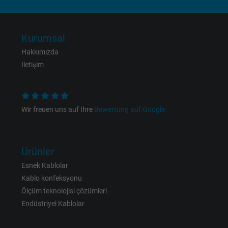
Expire
1 day
Kurumsal
Google cookie for website analysis. Gener
Hakkımızda
Purpose
statistical data on how the visitor uses the
Iletişim
website.
Name
_gat_UA-36516539-1, Google Analytics
Wir freuen uns auf Ihre
Bewertung auf Google
Vendor
Google LLC
Expire
1 minute
Ürünler
Esnek Kablolar
Google cookie for website analysis. Gener
Kablo konfeksyonu
Purpose
statistical data on how the visitor uses the
Ölçüm teknolojisi çözümleri
website.
Endüstriyel Kablolar