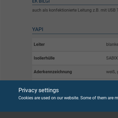
EK BILGI
auch als konfektionierte Leitung z.B. mit US
YAPI
Leiter
blanke
Isolierhülle
SABI
Aderkennzeichnung
weiß, 
Abschirmung
Alu-Fo
Privacy settings
Beilau
Cookies are used on our website. Some of them are ma
Mantelmaterial
SABI