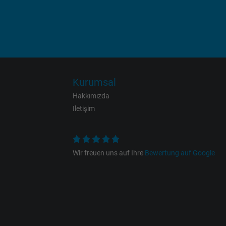
Purpose
Name
Kurumsal
Hakkımızda
Vendor
Iletişim
Expire
Wir freuen uns auf Ihre
Bewertung auf Google
Purpose