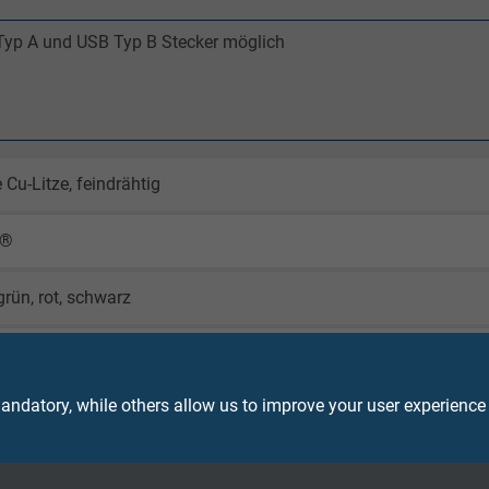
B Typ A und USB Typ B Stecker möglich
 Cu-Litze, feindrähtig
X®
grün, rot, schwarz
lie und Geflecht aus verzinnten Cu-Runddrähten,
f AWG 30 aus verzinntem Kupfer unter dem Geflecht
ndatory, while others allow us to improve your user experience
X®