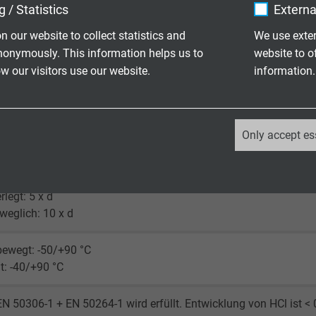
rz (RAL 9005)
 / Statistics
Externa
n our website to collect statistics and
We use exter
nonymously. This information helps us to
website to o
 our visitors use our website.
information.
30 V
_ga, Google Analytics
Only accept es
Ader 600 V
Google LLC
Schirm 600 V
2 years
rlegt: 5 x d
eweglich: 10 x d
Google cookie for website analysis.
Generates statistical data on how the
bewegt: -50/+90 °C
visitor uses the website.
: -40/+90 °C
_ga_XKZTZRJBX7, Google Analytics
N 50306-1 + EN 50264-1 wird erfüllt. Entwicklung von HCl ist <