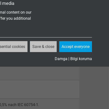
l media
nal content on our
ffer you additional
sential cookies
Save & close
Accept everyone
Damga
|
Bilgi koruma
 0,5% nach IEC 60754-1.