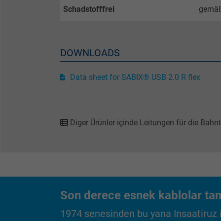
Schadstofffrei
gemäß
Name
Vendor
DOWNLOADS
Expire
Data sheet for SABIX® USB 2.0 R flex
Purpose
Diger Ürünler içinde Leitungen für die Bahn
Name
Vendor
Expire
Son derece esnek kablolar tam
1974 senesinden bu yana Insaatiruz iç