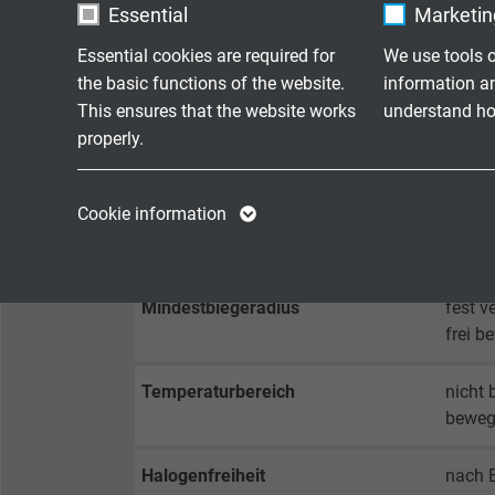
Mantelfarbe
schwa
Essential
Marketing
Essential cookies are required for
We use tools o
the basic functions of the website.
information a
TEKNIK VERILER
This ensures that the website works
understand how
properly.
Betriebsspitzenspannung
max. 
Name
cookie_optin
Name
Cookie information
Prüfspannung
Ader/
Vendor
TYPO3
Vendor
Ader/
Expire
1 year
Expire
Mindestbiegeradius
fest ve
frei b
Contains the
Purpose
selected tracking
Purpose
Temperaturbereich
nicht 
opt-in settings.
bewegt
Name
Halogenfreiheit
nach E