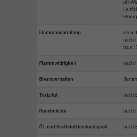
pH-Wer
Vendor
Leitfä
Fluorg
Expire
Flammausbreitung
keine 
nach 
Purpose
bzw. 
Flammwidrigkeit
nach 
Name
Brennverhalten
flamm
Vendor
Toxizität
nach 
Expire
Rauchdichte
nach 
Purpose
Öl- und Kraftstoffbeständigkeit
nach 