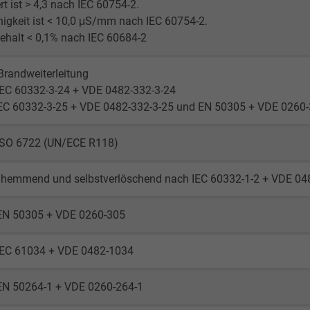
t ist > 4,3 nach IEC 60754-2.
Google LLC
higkeit ist < 10,0 μS/mm nach IEC 60754-2.
ehalt < 0,1% nach IEC 60684-2
2 years
Brandweiterleitung
Google cookie for website analysis.
IEC 60332-3-24 + VDE 0482-332-3-24
Generates statistical data on how the
IEC 60332-3-25 + VDE 0482-332-3-25 und EN 50305 + VDE 0260-3
visitor uses the website.
ISO 6722 (UN/ECE R118)
_gid, Google Analytics
hemmend und selbstverlöschend nach IEC 60332-1-2 + VDE 04
Google LLC
EN 50305 + VDE 0260-305
1 day
IEC 61034 + VDE 0482-1034
Google cookie for website analysis.
Generates statistical data on how the
EN 50264-1 + VDE 0260-264-1
visitor uses the website.