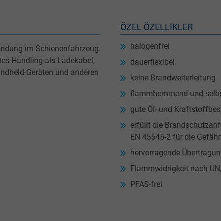
ÖZEL ÖZELLIKLER
halogenfrei
wendung im Schienenfahrzeug.
chtes Handling als Ladekabel,
dauerflexibel
andheld-Geräten und anderen
keine Brandweiterleitung
flammhemmend und selbs
gute Öl- und Kraftstoffbes
erfüllt die Brandschutza
EN 45545-2 für die Gefäh
hervorragende Übertragu
Flammwidrigkeit nach U
PFAS-frei