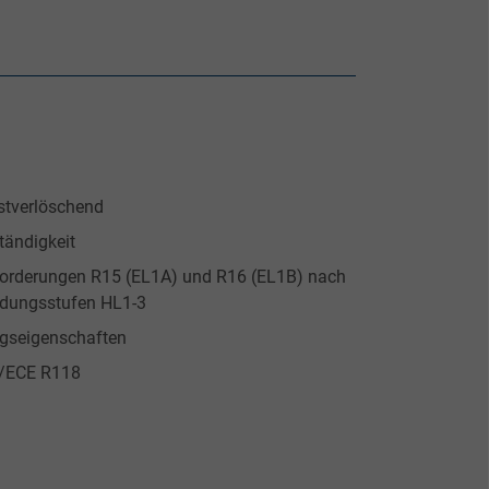
tverlöschend
tändigkeit
nforderungen R15 (EL1A) und R16 (EL1B) nach
rdungsstufen HL1-3
ngseigenschaften
N/ECE R118