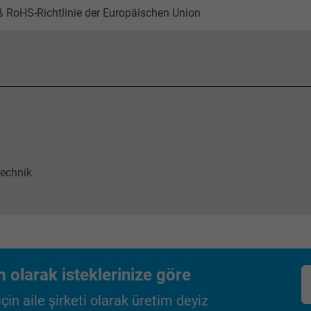
 RoHS-Richtlinie der Europäischen Union
_gat_UA-36516539-1, Google Analytics
Google LLC
1 minute
Google cookie for website analysis.
Generates statistical data on how the
visitor uses the website.
technik
IDE, Google DoubleClick
Google LLC
1 year
 olarak isteklerinize göre
Used by Google DoubleClick to register and
in aile şirketi olarak üretim deyiz
report the user's actions on the website