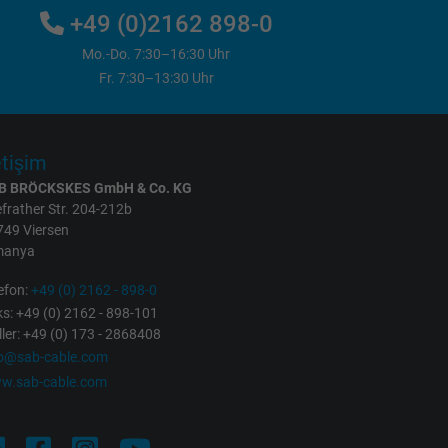
+49 (0)2162 898-0
Mo.-Do. 7:30–16:30 Uhr
Fr. 7:30–13:30 Uhr
etişim
B BRÖCKSKES GmbH & Co. KG
frather Str. 204-212b
749 Viersen
manya
efon:
+49 (0) 2162 - 898-0
s: +49 (0) 2162 - 898-101
ller: +49 (0) 173 - 2868408
fo@sab-cable.com
w.sab-cable.com