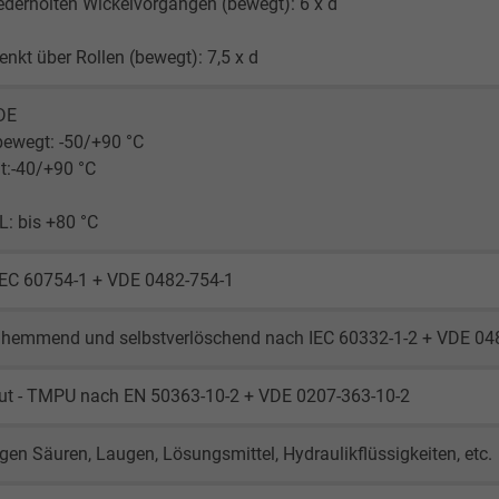
ederholten Wickelvorgängen (bewegt): 6 x d
Google cookie for website analysis.
Generates statistical data on how the
nkt über Rollen (bewegt): 7,5 x d
visitor uses the website.
DE
bewegt: -50/+90 °C
_ga_XKZTZRJBX7, Google Analytics
t:-40/+90 °C
Google LLC
: bis +80 °C
2 years
IEC 60754-1 + VDE 0482-754-1
Google cookie for website analysis.
Generates statistical data on how the
hemmend und selbstverlöschend nach IEC 60332-1-2 + VDE 048
visitor uses the website.
gut - TMPU nach EN 50363-10-2 + VDE 0207-363-10-2
_gid, Google Analytics
gen Säuren, Laugen, Lösungsmittel, Hydraulikflüssigkeiten, etc.
Google LLC