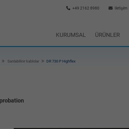
+49 2162 8980
Iletişim
KURUMSAL
ÜRÜNLER
Sarılabilinir kablolar
DR 730 P Highflex
probation