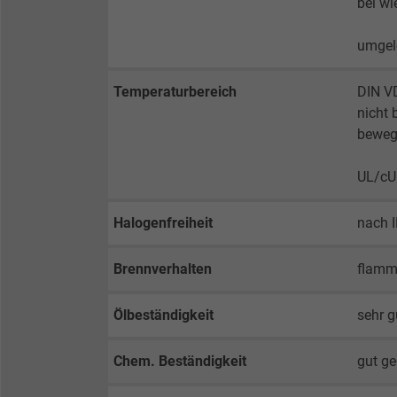
bei wi
Contains the
Purpose
selected tracking
Purpose
umgele
opt-in settings.
Temperaturbereich
DIN V
nicht 
Name
beweg
Vendor
UL/cUL
Expire
Halogenfreiheit
nach 
Purpose
Brennverhalten
flamm
Ölbeständigkeit
sehr 
Name
Chem. Beständigkeit
gut ge
Vendor