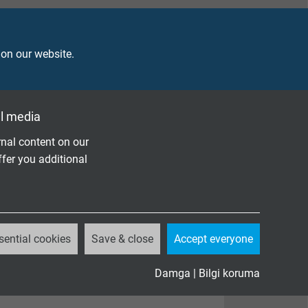
 on our website.
l media
nal content on our
ffer you additional
sential cookies
Save & close
Accept everyone
Damga
|
Bilgi koruma