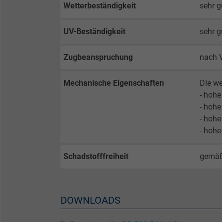
Wetterbeständigkeit
sehr g
Expire
UV-Beständigkeit
sehr g
Purpose
Zugbeanspruchung
nach 
Mechanische Eigenschaften
Die we
Name
- hohe
- hohe
Vendor
- hohe
- hohe
Expire
Schadstofffreiheit
gemäß
Purpose
DOWNLOADS
Name