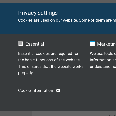
TEKNIK VERILER
Privacy settings
Cookies are used on our website. Some of them are ma
Nennspannung DIN VDE
Uo/U 
Spannung UL
1000 
Essential
Marketing
Spannung cUL
600 V
Essential cookies are required for
We use tools o
the basic functions of the website.
information a
Prüfspannung
Ader/
This ensures that the website works
understand how
properly.
Strombelastbarkeit
nach 
Name
cookie_optin
Name
Cookie information
Mindestbiegeradius
bei Ve
Vendor
TYPO3
Vendor
≤ 12 
Expire
1 year
Expire