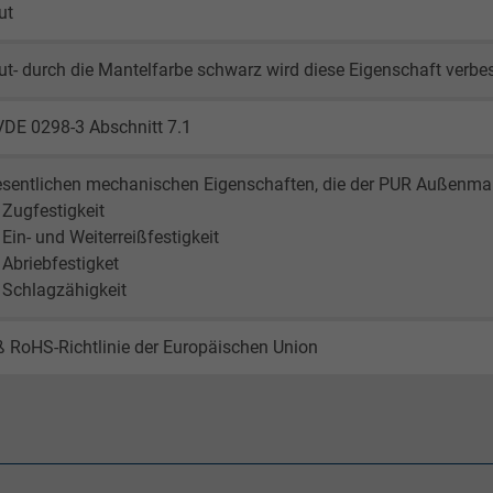
ut
1 day
ut- durch die Mantelfarbe schwarz wird diese Eigenschaft verbe
Google cookie for website analysis.
Generates statistical data on how the
VDE 0298-3 Abschnitt 7.1
visitor uses the website.
sentlichen mechanischen Eigenschaften, die der PUR Außenmant
_gat_UA-36516539-1, Google Analytics
 Zugfestigkeit
 Ein- und Weiterreißfestigkeit
Google LLC
 Abriebfestigket
 Schlagzähigkeit
1 minute
 RoHS-Richtlinie der Europäischen Union
Google cookie for website analysis.
Generates statistical data on how the
visitor uses the website.
IDE, Google DoubleClick