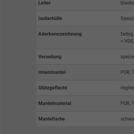
Leiter
blanke
Isolierhülle
Spezi
Aderkennzeichnung
farbi
+ VDE 
Verseilung
spezie
Innenmantel
PUR, 
Stützgeflecht
Hight
Mantelmaterial
PUR, 
Mantelfarbe
schwa