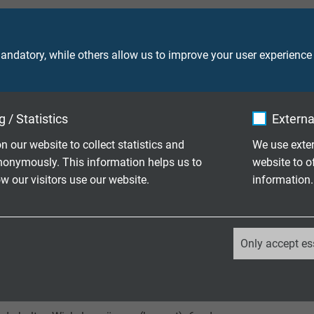
ndatory, while others allow us to improve your user experience
0,6/1 kV
V
 / Statistics
Externa
n our website to collect statistics and
We use exter
nonymously. This information helps us to
website to o
Ader 4000 V
 our visitors use our website.
information.
VDE 0298-4
_ga, Google Analytics
Only accept es
rlegung und Montage (fest verlegt):
Google LLC
mm 3 x d/ > 12 mm 4 x d
2 years