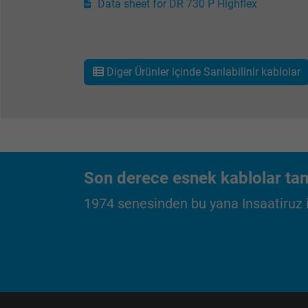
Data sheet for DR 730 P Highflex
Vendor
Expire
Diger Ürünler içinde Sarılabilinir kablolar
Purpose
Son derece esnek kablolar tam
1974 senesinden bu yana Insaatiruz iç
Name
Vendor
Expire