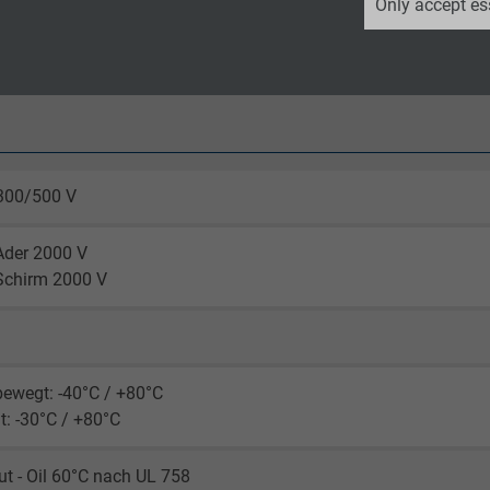
Only accept es
rz (RAL 9005)
Google LLC
2 years
Google cookie for website analysis.
Generates statistical data on how the
visitor uses the website.
300/500 V
Ader 2000 V
_ga_XKZTZRJBX7, Google Analytics
Schirm 2000 V
Google LLC
d
2 years
bewegt: -40°C / +80°C
Google cookie for website analysis.
: -30°C / +80°C
Generates statistical data on how the
visitor uses the website.
ut - Oil 60°C nach UL 758