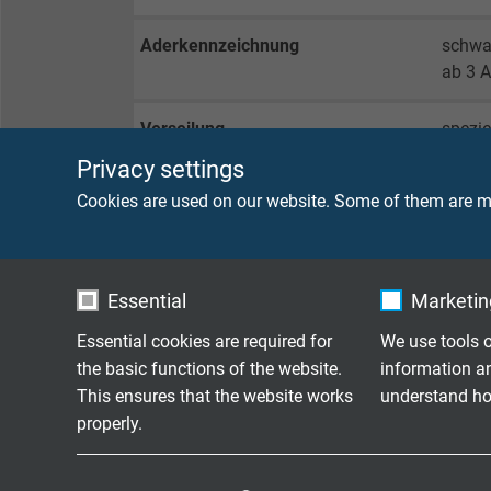
Aderkennzeichnung
schwa
ab 3 A
Verseilung
spezie
Privacy settings
Bewicklung
Vlies
Cookies are used on our website. Some of them are ma
Innenmantel
SABI
Essential
Marketing
Bewicklung
Vlies
Essential cookies are required for
We use tools o
Abschirmung
Geflec
the basic functions of the website.
information a
This ensures that the website works
understand how
Bewicklung
Vlies
properly.
Mantelmaterial
TPE
Name
cookie_optin
Name