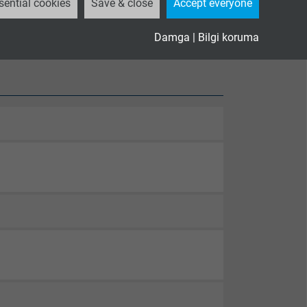
sential cookies
Save & close
Accept everyone
Damga
|
Bilgi koruma