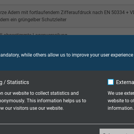
rze Adern mit fortlaufendem Zifferaufdruck nach EN 50334 + V
dern ein grüngelber Schutzleiter
ll abgestimmte Lagenverseilung
ndatory, while others allow us to improve your user experience
X®
 / Statistics
Externa
n our website to collect statistics and
We use exter
ht aus verzinnten Cu-Runddrähten
nonymously. This information helps us to
website to o
 our visitors use our website.
information.
_ga, Google Analytics