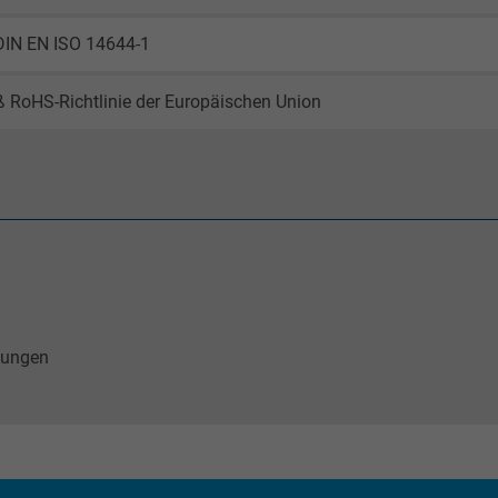
DIN EN ISO 14644-1
_gid, Google Analytics
Google LLC
 RoHS-Richtlinie der Europäischen Union
1 day
Google cookie for website analysis.
Generates statistical data on how the
visitor uses the website.
_gat_UA-36516539-1, Google Analytics
itungen
Google LLC
1 minute
Google cookie for website analysis.