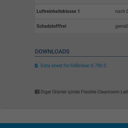
Luftreinheitsklasse 1
nach 
Name
Vendor
Schadstofffrei
gemäß
Expire
DOWNLOADS
Purpose
Data sheet for SABclean S 780 C
Name
Diger Ürünler içinde Flexible Cleanroom Le
Vendor
Expire