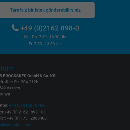
Tarafsiz bir istek gönderebilirsiniz
+49 (0)2162 898-0
Mo.-Do. 7:30–16:30 Uhr
Fr. 7:30–13:30 Uhr
etişim
B BRÖCKSKES GmbH & Co. KG
frather Str. 204-212b
749 Viersen
manya
efon:
+49 (0) 2162 - 898-0
s: +49 (0) 2162 - 898-101
ller: +49 (0) 173 - 2868408
fo@sab-cable.com