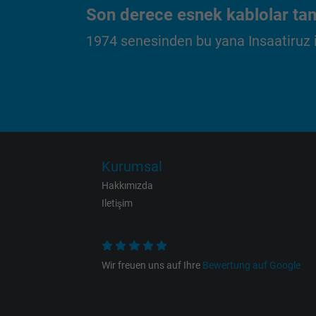
Purpose
Son derece esnek kablolar tam
1974 senesinden bu yana Insaatiruz iç
Name
Vendor
Expire
Kurumsal
Hakkımızda
Iletişim
Purpose
Wir freuen uns auf Ihre
Bewertung auf Google
Name