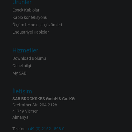
Ürünler
bkdwCNfVtWgQ67qT8AM,49021628980,
Name
Google Ad Conversion Tracking
Esnek Kablolar
Kablo konfeksyonu
Vendor
Google LLC, Google Ads
Ölçüm teknolojisi çözümleri
Endüstriyel Kablolar
Expire
Persistent
Hizmetler
Purpose
This is a conversion tracking service.
Download Bölümü
Genel bilgi
Name
bkdwCNfVtWgQ67qT8AM,49021628980_expire
My SAB
Vendor
Google Ads Conversion Tracking, Google LLC
İletişim
Expire
Persistent
SAB BRÖCKSKES GmbH & Co. KG
Grefrather Str. 204-212b
Purpose
This is a conversion tracking service.
41749 Viersen
Almanya
Name
NID, Google Maps
Telefon:
+49 (0) 2162 - 898-0