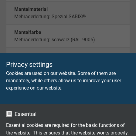
Mantelmaterial
Mehraderleitung: Spezial SABIX®
Mantelfarbe
Mehraderleitung: schwarz (RAL 9005)
Isolierhülle
Spezial SABIX®
Privacy settings
Cookies are used on our website. Some of them are
mandatory, while others allow us to improve your user
TEKNIK VERILER
experience on our website.
Nennspannung
Uo/U 300/500 V
Essential
Essential cookies are required for the basic functions of
Brennverhalten
the website. This ensures that the website works properly.